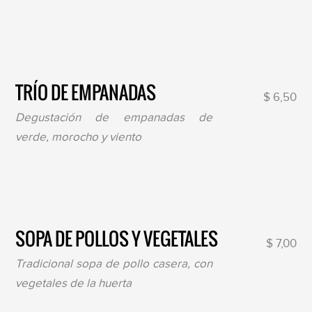
TRÍO DE EMPANADAS
$ 6,50
Degustación de empanadas de
verde, morocho y viento
SOPA DE POLLOS Y VEGETALES
$ 7,00
Tradicional sopa de pollo casera, con
vegetales de la huerta