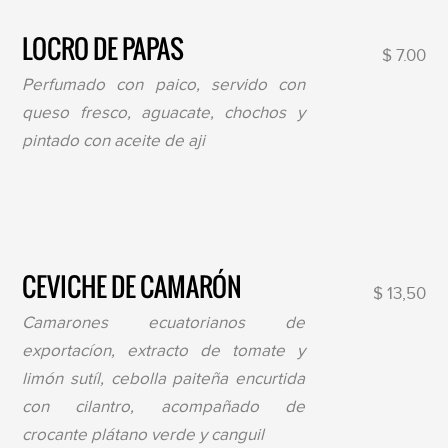
LOCRO DE PAPAS
$ 7.00
Perfumado con paico, servido con
queso fresco, aguacate, chochos y
pintado con aceite de aji
CEVICHE DE CAMARÓN
$ 13,50
Camarones ecuatorianos de
exportacíon, extracto de tomate y
limón sutíl, cebolla paiteña encurtida
con cilantro, acompañado de
crocante plátano verde y canguil