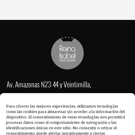
Av. Amazonas N23-44 y Veintimilla,
Quito – Ecuador
Para ofrecer las mejores experiencias, utilizamos tecnologías
como las cookies para almacenar y/o acceder a la información del
Reservaciones: (593-2) 254 4454 / 254 5156
dispositivo. El consentimiento de estas tecnologías nos permitirá
Fax: (593-2) 2221-337
procesar datos como el comportamiento de navegación o las
identificaciones únicas en este sitio. No consentir o retirar el
consentimiento, puede afectar negativamente a ciertas