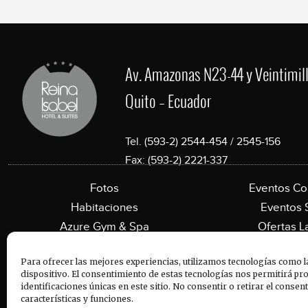
Av. Amazonas N23-44 y Veintimill
Quito – Ecuador
Tel. (593-2) 2544-454 / 2545-156
Fax: (593-2) 2221-337
Fotos
Eventos Co
Habitaciones
Eventos 
Azure Gym & Spa
Ofertas L
Lumo Restaurante
Contác
Para ofrecer las mejores experiencias, utilizamos tecnologías como l
dispositivo. El consentimiento de estas tecnologías nos permitirá p
identificaciones únicas en este sitio. No consentir o retirar el conse
Hotel Reina Isabel, © 2017
Protocolo de Seguridad
características y funciones.