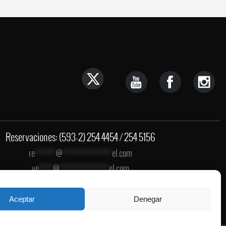
Reservaciones: (593-2) 254 4454 / 254 5156
re
******
@
**************
el.com
ve
****
@
**************
el.com
in
******
@
**************
el.com
Aceptar
Denegar