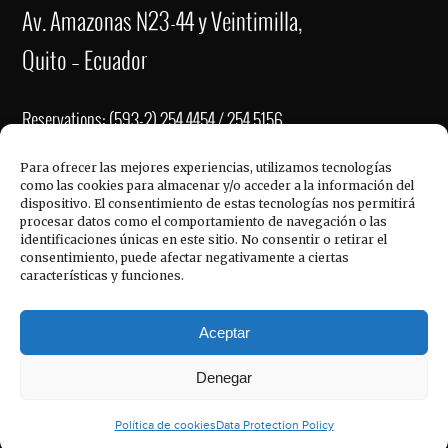
Av. Amazonas N23-44 y Veintimilla,
Quito – Ecuador
Reservations: (593-2) 254 4454 / 254 5156
Fax: (593-2) 2221-337
Para ofrecer las mejores experiencias, utilizamos tecnologías
como las cookies para almacenar y/o acceder a la información del
re
******
@
**************
el.com
dispositivo. El consentimiento de estas tecnologías nos permitirá
QUICK LINKS
procesar datos como el comportamiento de navegación o las
ve
****
@
**************
el.com
identificaciones únicas en este sitio. No consentir o retirar el
consentimiento, puede afectar negativamente a ciertas
in
******
@
**************
el.com
características y funciones.
Hotel Reina Isabel, © 2017
Aceptar
Denegar
Política de cookies
Data Protection Policy
Español
English