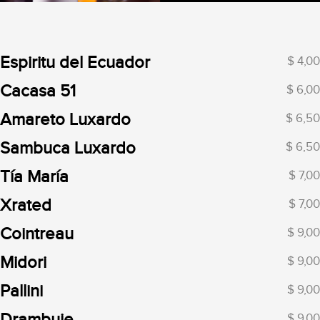
Espiritu del Ecuador
$ 4,00
Cacasa 51
$ 6,00
Amareto Luxardo
$ 6,50
Sambuca Luxardo
$ 6,50
Tía María
$ 7,00
Xrated
$ 7,00
Cointreau
$ 9,00
Midori
$ 9,00
Pallini
$ 9,00
Drambuie
$ 9,00