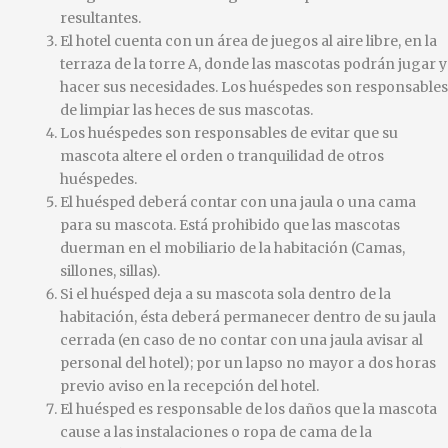
resultantes.
El hotel cuenta con un área de juegos al aire libre, en la
terraza de la torre A, donde las mascotas podrán jugar y
hacer sus necesidades. Los huéspedes son responsables
de limpiar las heces de sus mascotas.
Los huéspedes son responsables de evitar que su
mascota altere el orden o tranquilidad de otros
huéspedes.
El huésped deberá contar con una jaula o una cama
para su mascota. Está prohibido que las mascotas
duerman en el mobiliario de la habitación (Camas,
sillones, sillas).
Si el huésped deja a su mascota sola dentro de la
habitación, ésta deberá permanecer dentro de su jaula
cerrada (en caso de no contar con una jaula avisar al
personal del hotel); por un lapso no mayor a dos horas
previo aviso en la recepción del hotel.
El huésped es responsable de los daños que la mascota
cause a las instalaciones o ropa de cama de la