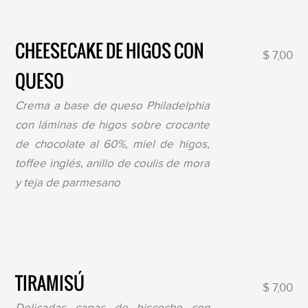
CHEESECAKE DE HIGOS CON
$ 7,00
QUESO
Crema a base de queso Philadelphia
con láminas de higos sobre crocante
de chocolate al 60%, miel de higos,
toffee inglés, anillo de coulis de mora
y teja de parmesano
TIRAMISÚ
$ 7,00
Delicadas capas de biscocho con