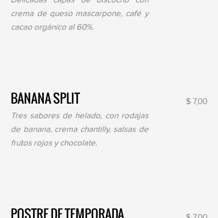
crema de queso mascarpone, café y
cacao orgánico al 60%.
BANANA SPLIT
$ 7,00
Tres sabores de helado, con rodajas
de banana, crema chantilly, salsas de
frutos rojos y chocolate.
POSTRE DE TEMPORADA
$ 7,00