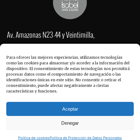
Av. Amazonas N23-44 y Veintimilla,
Quito – Ecuador
Para ofrecer las mejores experiencias, utilizamos tecnologías
como las cookies para almacenar y/o acceder a la información del
Reservaciones: (593-2) 254 4454 / 254 5156
dispositivo. El consentimiento de estas tecnologías nos permitirá
Fax: (593-2) 2221-337
procesar datos como el comportamiento de navegación o las
identificaciones únicas en este sitio. No consentir o retirar el
consentimiento, puede afectar negativamente a ciertas
ACCESO RÁPIDO
re
******
@
**************
el.com
características y funciones.
ve
****
@
**************
el.com
Aceptar
in
******
@
**************
el.com
Hotel Reina Isabel, © 2017
Denegar
Política de cookies
Política de Protección de Datos Personales