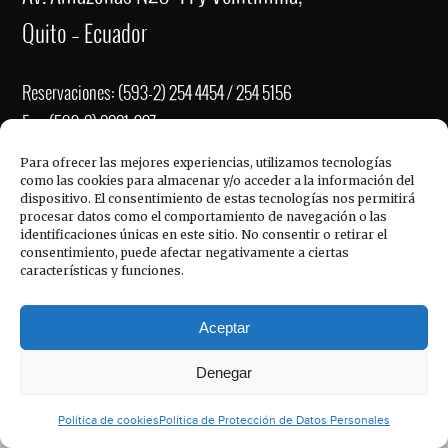
Quito – Ecuador
Reservaciones: (593-2) 254 4454 / 254 5156
Fax: (593-2) 2221-337
Para ofrecer las mejores experiencias, utilizamos tecnologías
ACCESO RÁPIDO
re
******
@
**************
el.com
como las cookies para almacenar y/o acceder a la información del
dispositivo. El consentimiento de estas tecnologías nos permitirá
ve
****
@
**************
el.com
procesar datos como el comportamiento de navegación o las
identificaciones únicas en este sitio. No consentir o retirar el
in
******
@
**************
el.com
Hotel Reina Isabel, © 2017
consentimiento, puede afectar negativamente a ciertas
características y funciones.
Aceptar
Español
English
Denegar
Política de cookies
Política de Protección de Datos Personales